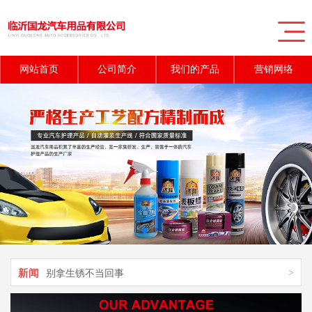
网站首页
公司简介
我们的产品
营销网络
新闻
>
告诉你汽车上的秘密功能
新闻
>
不容忽视汽车常见故障处理方法
新闻
>
别拿生锈不当回事
新闻
>
常见汽车用品摆放误区