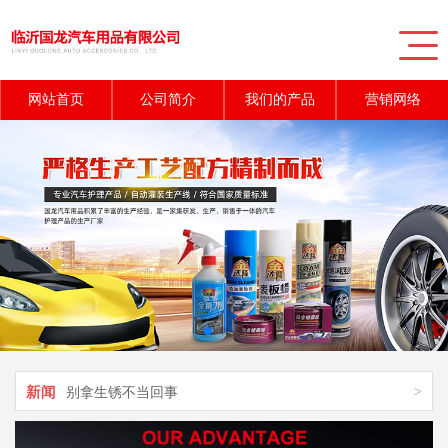
网站首页
公司简介
我们的产品
营销网络
新闻
>
告诉你汽车上的秘密功能
新闻
>
不容忽视汽车常见故障处理方法
新闻
>
别拿生锈不当回事
新闻
>
常见汽车用品摆放误区